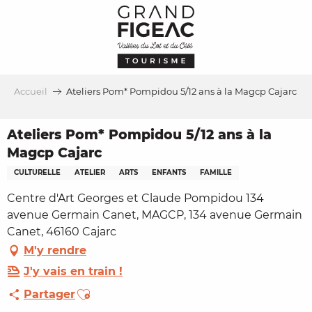
Aller
au
contenu
principal
Accueil
Ateliers Pom* Pompidou 5/12 ans à la Magcp Cajarc
Ateliers Pom* Pompidou 5/12 ans à la
Magcp Cajarc
CULTURELLE
ATELIER
ARTS
ENFANTS
FAMILLE
Centre d'Art Georges et Claude Pompidou 134
avenue Germain Canet, MAGCP, 134 avenue Germain
Canet, 46160 Cajarc
M'y rendre
J'y vais en train !
Ajouter aux favoris
Partager