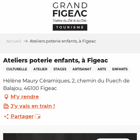
Aller
au
contenu
principal
Accueil
Ateliers poterie enfants, à Figeac
Ateliers poterie enfants, à Figeac
CULTURELLE
ATELIER
STAGES
ARTISANAT
ARTS
ENFANTS
Hélène Maury Céramiques, 2, chemin du Puech de
Balajou, 46100 Figeac
M'y rendre
J'y vais en train !
Ajouter aux favoris
Partager