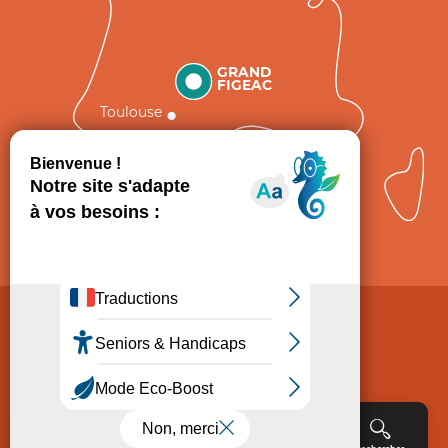
GRAND
FIGEAC
Toulouse
Comment venir ?
Mentions légales
Politique de Protection des données
Consentement
CGV
Accessibilité : non conforme
Menu