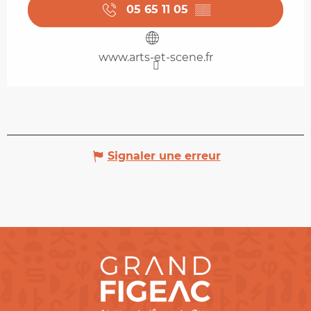
05 65 11 05
▒▒
www.arts-et-scene.fr
Signaler une erreur