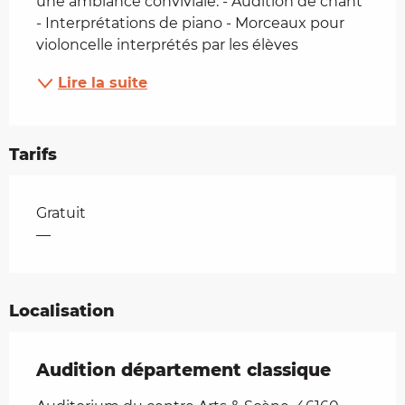
une ambiance conviviale. - Audition de chant 
- Interprétations de piano - Morceaux pour 
violoncelle interprétés par les élèves
Lire la suite
Tarifs
Tarifs 2026
Gratuit
—
Localisation
Audition département classique