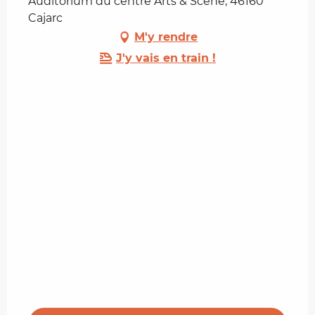
Auditorium du centre Arts & Scène, 46160
Cajarc
M'y rendre
J'y vais en train !