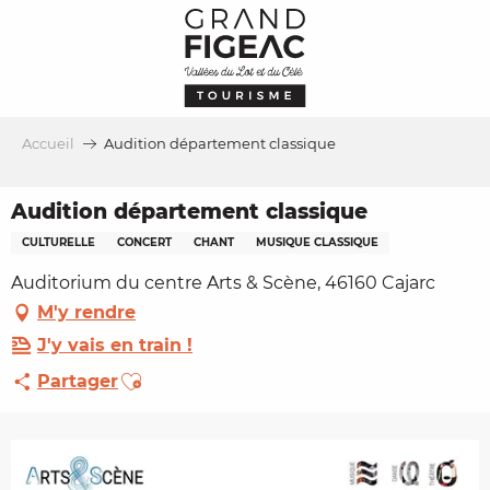
Aller
au
contenu
principal
Accueil
Audition département classique
Audition département classique
CULTURELLE
CONCERT
CHANT
MUSIQUE CLASSIQUE
Auditorium du centre Arts & Scène, 46160 Cajarc
M'y rendre
J'y vais en train !
Ajouter aux favoris
Partager