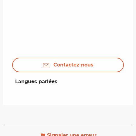
Contactez-nous
Langues parlées
Langues parlées
Signaler une erreur