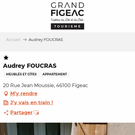
Aller
au
contenu
principal
Accueil
Audrey FOUCRAS
Audrey FOUCRAS
MEUBLÉS ET GÎTES
APPARTEMENT
20 Rue Jean Moussie, 46100 Figeac
M'y rendre
J'y vais en train !
Ajouter aux favoris
Partager