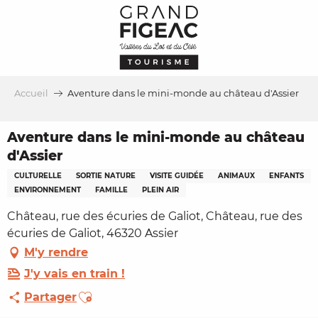
Aller
au
contenu
principal
Accueil
Aventure dans le mini-monde au château d'Assier
Aventure dans le mini-monde au château
d'Assier
CULTURELLE
SORTIE NATURE
VISITE GUIDÉE
ANIMAUX
ENFANTS
ENVIRONNEMENT
FAMILLE
PLEIN AIR
Château, rue des écuries de Galiot, Château, rue des
écuries de Galiot, 46320 Assier
M'y rendre
J'y vais en train !
Ajouter aux favoris
Partager