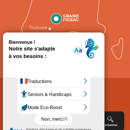
GRAND
FIGEAC
Toulouse
Comment venir ?
Mentions légales
Politique de Protection des données
Consentement
CGV
Accessibilité : non conforme
Menu
Agenda
Rechercher
Billetterie
Réservation