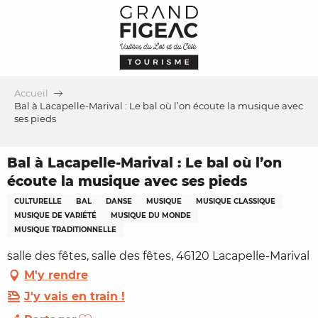
Aller
au
contenu
principal
Accueil
Bal à Lacapelle-Marival : Le bal où l’on écoute la musique avec
ses pieds
Bal à Lacapelle-Marival : Le bal où l’on
écoute la musique avec ses pieds
CULTURELLE
BAL
DANSE
MUSIQUE
MUSIQUE CLASSIQUE
MUSIQUE DE VARIÉTÉ
MUSIQUE DU MONDE
MUSIQUE TRADITIONNELLE
salle des fêtes, salle des fêtes, 46120 Lacapelle-Marival
M'y rendre
J'y vais en train !
Ajouter aux favoris