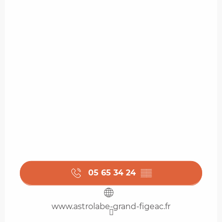
05 65 34 24
▒▒
www.astrolabe-grand-figeac.fr