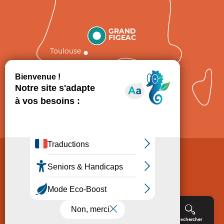
GRAND
FIGEAC
Toulouse
Comment venir ?
Mentions légales
Politique de Protection des données
Consentement
CGV
Accessibilité : non conforme
Menu
Agenda
Rechercher
Billetterie
Réservation