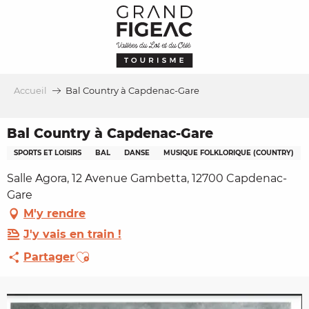
Aller
au
contenu
principal
Accueil
Bal Country à Capdenac-Gare
Bal Country à Capdenac-Gare
SPORTS ET LOISIRS
BAL
DANSE
MUSIQUE FOLKLORIQUE (COUNTRY)
Salle Agora, 12 Avenue Gambetta, 12700 Capdenac-
Gare
M'y rendre
J'y vais en train !
Ajouter aux favoris
Partager