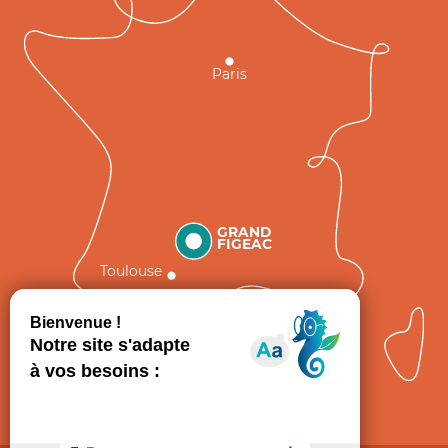
Paris
GRAND
FIGEAC
Toulouse
Comment venir ?