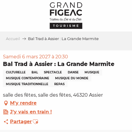
Aller
au
contenu
principal
Accueil
Bal Trad à Assier : La Grande Marmite
Samedi 6 mars 2027 à 20:30
Bal Trad à Assier : La Grande Marmite
CULTURELLE
BAL
SPECTACLE
DANSE
MUSIQUE
MUSIQUE CONTEMPORAINE
MUSIQUE DU MONDE
MUSIQUE TRADITIONNELLE
REPAS
salle des fêtes, salle des fêtes, 46320 Assier
M'y rendre
J'y vais en train !
Ajouter aux favoris
Partager