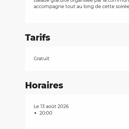
Balade gratuite organisée par la commune
accompagne tout au long de cette soirée.
es
t
Tarifs
Tarifs 2026
Gratuit
Horaires
Le 13 août 2026
20:00