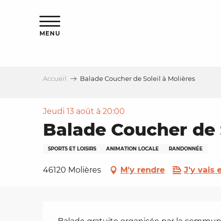
Aller
s
au
contenu
MENU
principal
Accueil
Balade Coucher de Soleil à Molières
le
Jeudi 13 août à 20:00
Balade Coucher de S
SPORTS ET LOISIRS
ANIMATION LOCALE
RANDONNÉE
46120 Molières
M'y rendre
J'y vais e
Description