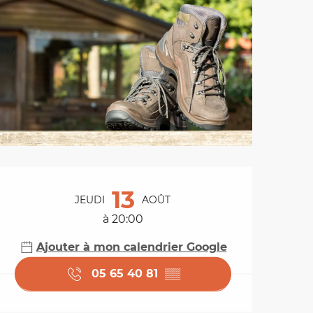
Ouverture et coordo
13
JEUDI
AOÛT
à 20:00
Ajouter à mon calendrier Google
05 65 40 81
▒▒