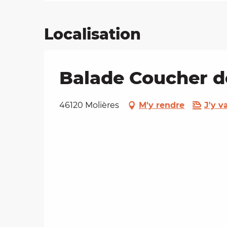
Localisation
Balade Coucher de
46120 Molières
M'y rendre
J'y va