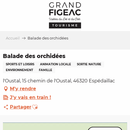
Aller
au
contenu
principal
Accueil
Balade des orchidées
Balade des orchidées
SPORTS ET LOISIRS
ANIMATION LOCALE
SORTIE NATURE
ENVIRONNEMENT
FAMILLE
l'Oustal, 15 chemin de l'Oustal, 46320 Espédaillac
M'y rendre
J'y vais en train !
Ajouter aux favoris
Partager