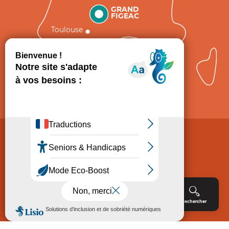
GRAND
FIGEAC
Toulouse
Comment venir ?
Mentions légales
Politique de Protection des données
Consentement
CGV
Accessibilité : non conforme
Menu
Agenda
Rechercher
Billetterie
Réservation