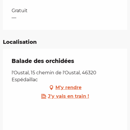
Tarifs 2026
Gratuit
—
Localisation
Balade des orchidées
l'Oustal, 15 chemin de l'Oustal, 46320
Espédaillac
M'y rendre
J'y vais en train !