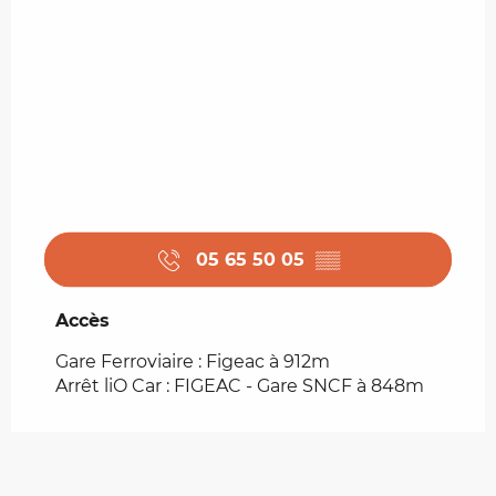
05 65 50 05
▒▒
Accès
Accès
Gare Ferroviaire : Figeac à 912m
Arrêt liO Car : FIGEAC - Gare SNCF à 848m