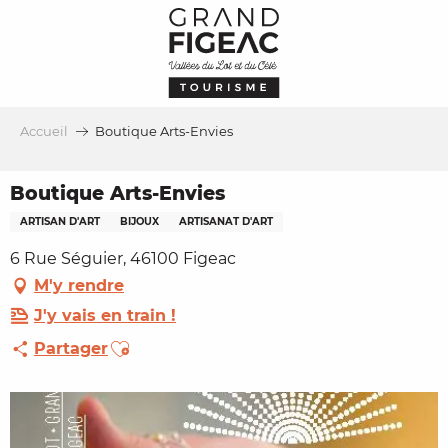
Aller
au
contenu
principal
Accueil
Boutique Arts-Envies
Boutique Arts-Envies
ARTISAN D'ART
BIJOUX
ARTISANAT D'ART
6 Rue Séguier, 46100 Figeac
M'y rendre
J'y vais en train !
Ajouter aux favoris
Partager