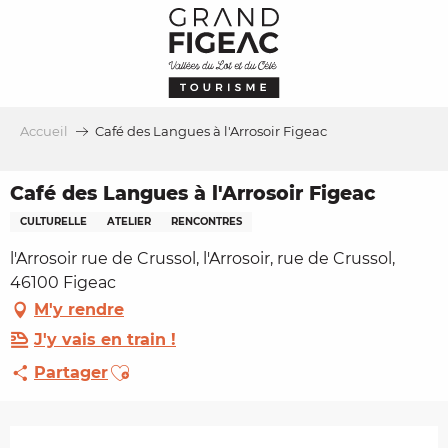
Aller
au
contenu
principal
Accueil
Café des Langues à l'Arrosoir Figeac
Café des Langues à l'Arrosoir Figeac
CULTURELLE
ATELIER
RENCONTRES
l'Arrosoir rue de Crussol, l'Arrosoir, rue de Crussol,
46100 Figeac
M'y rendre
J'y vais en train !
Ajouter aux favoris
Partager