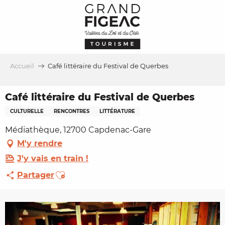
Aller
au
contenu
principal
Accueil
Café littéraire du Festival de Querbes
Café littéraire du Festival de Querbes
CULTURELLE
RENCONTRES
LITTÉRATURE
Médiathèque, 12700 Capdenac-Gare
M'y rendre
J'y vais en train !
Ajouter aux favoris
Partager