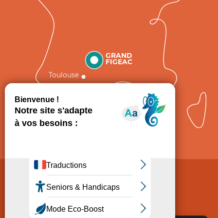
GRAND
FIGEAC
Toulouse
Comment venir ?
Mentions légales
Politique de Protection des données
Consentement
CGV
Accessibilité : non conforme