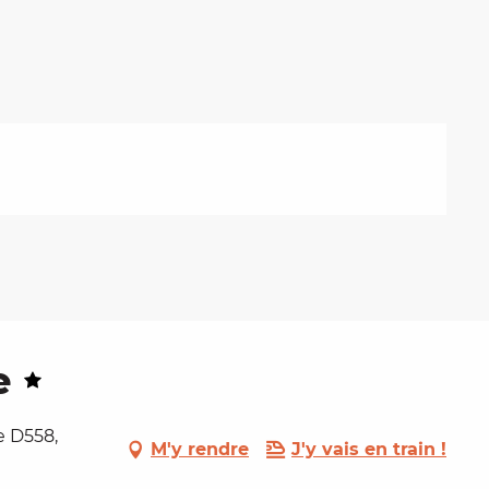
e
e D558,
M'y rendre
J'y vais en train !