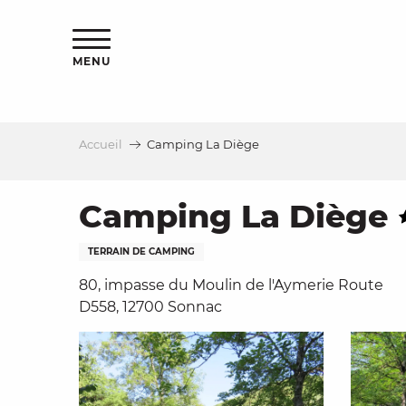
Aller
s
au
contenu
MENU
principal
Accueil
Camping La Diège
le
Camping La Diège
TERRAIN DE CAMPING
80, impasse du Moulin de l'Aymerie Route
D558, 12700 Sonnac