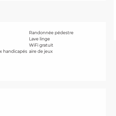
Randonnée pédestre
Lave linge
WiFi gratuit
ux handicapés
aire de jeux
tions