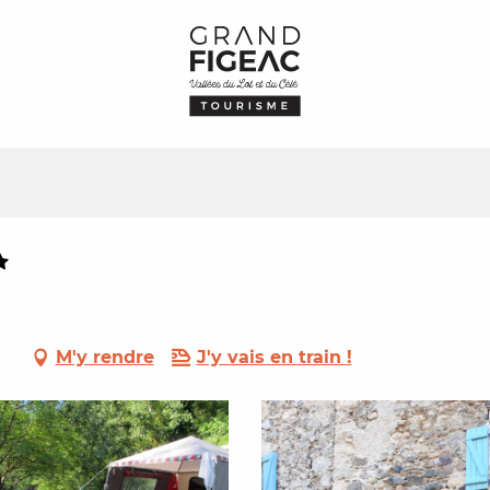
M'y rendre
J'y vais en train !