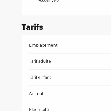
Accueil Vélo
Tarifs
Tarifs 2026
Emplacement
Tarif adulte
Tarif enfant
Animal
Electricité