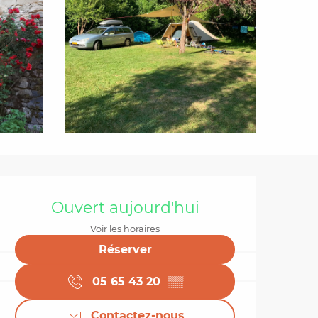
Ouverture et coordo
Ouvert aujourd'hui
Voir les horaires
Réserver
05 65 43 20
▒▒
Contactez-nous