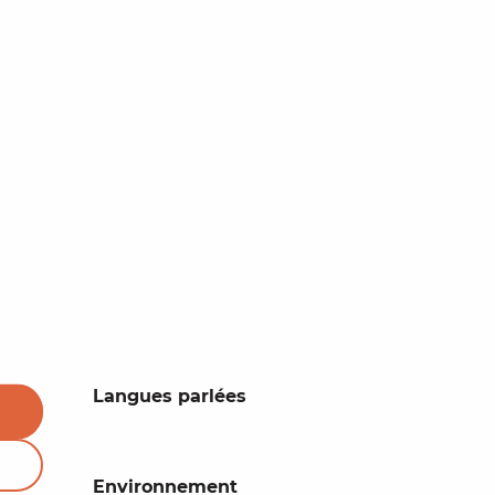
Langues parlées
Langues parlées
Environnement
Environnement