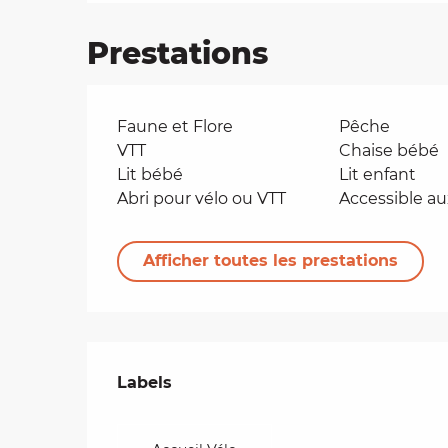
Prestations
Faune et Flore
Pêche
VTT
Chaise bébé
Lit bébé
Lit enfant
Abri pour vélo ou VTT
Accessible a
Afficher toutes les prestations
Offres de presta
Labels
Labels