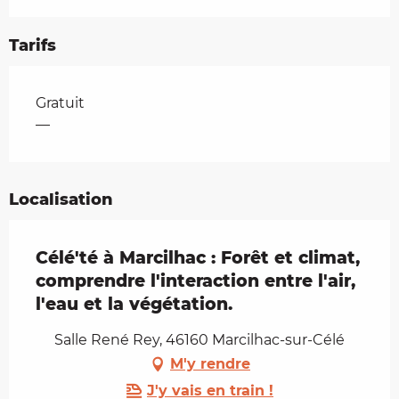
Tarifs
Tarifs 2026
Gratuit
—
Localisation
Célé'té à Marcilhac : Forêt et climat,
comprendre l'interaction entre l'air,
l'eau et la végétation.
Salle René Rey, 46160 Marcilhac-sur-Célé
M'y rendre
J'y vais en train !