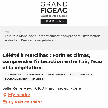
Aller
au
contenu
principal
Accueil
Célé'té à Marcilhac : Forêt et climat, comprendre l'interaction
entre l'air, l'eau et la végétation.
Célé'té à Marcilhac : Forêt et climat,
comprendre l'interaction entre l'air, l'eau
et la végétation.
CULTURELLE
CONFÉRENCE
RENCONTRES
EAU
ENFANTS
ENVIRONNEMENT
FAMILLE
Salle René Rey, 46160 Marcilhac-sur-Célé
M'y rendre
J'y vais en train !