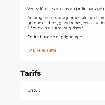
Description
es
Venez fêter les dix ans du jardin partagé d
Au programme, une journée pleine d'animat
t
grimpe d'arbres, grand repas, construction 
? " et plein d'autres surprises !
Petite buvette et grignotage...
Lire la suite
Tarifs
Tarifs 2026
Gratuit