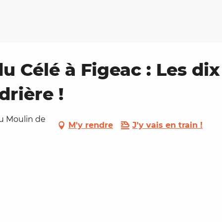
du Célé à Figeac : Les dix
drière !
du Moulin de
M'y rendre
J'y vais en train !