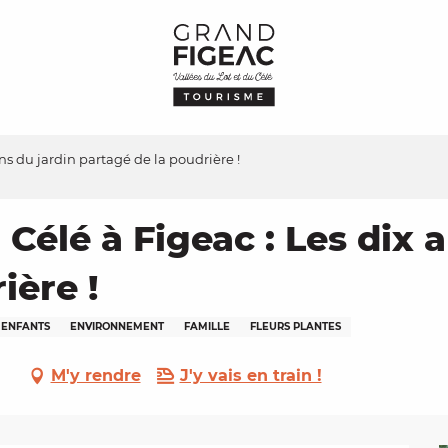
ans du jardin partagé de la poudrière !
 Célé à Figeac : Les dix 
ière !
ENFANTS
ENVIRONNEMENT
FAMILLE
FLEURS PLANTES
M'y rendre
J'y vais en train !