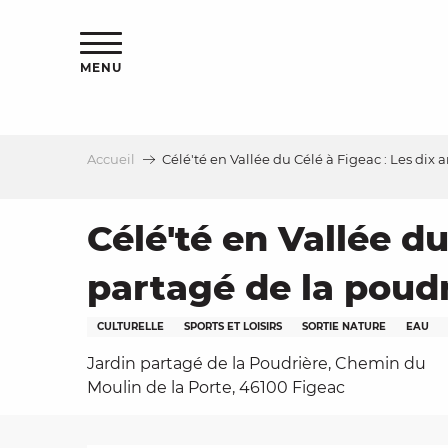
Aller
s
au
contenu
MENU
principal
Accueil
Célé'té en Vallée du Célé à Figeac : Les dix 
le
Célé'té en Vallée du
partagé de la poudr
CULTURELLE
SPORTS ET LOISIRS
SORTIE NATURE
EAU
Jardin partagé de la Poudrière, Chemin du
Moulin de la Porte, 46100 Figeac