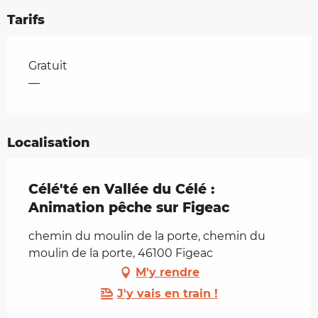
Tarifs
Tarifs 2026
Gratuit
—
Localisation
Célé'té en Vallée du Célé :
Animation pêche sur Figeac
chemin du moulin de la porte, chemin du
moulin de la porte, 46100 Figeac
M'y rendre
J'y vais en train !