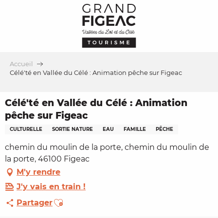
Aller
au
contenu
principal
Accueil
Célé'té en Vallée du Célé : Animation pêche sur Figeac
Célé'té en Vallée du Célé : Animation
pêche sur Figeac
CULTURELLE
SORTIE NATURE
EAU
FAMILLE
PÊCHE
chemin du moulin de la porte, chemin du moulin de
la porte, 46100 Figeac
M'y rendre
J'y vais en train !
Ajouter aux favoris
Partager