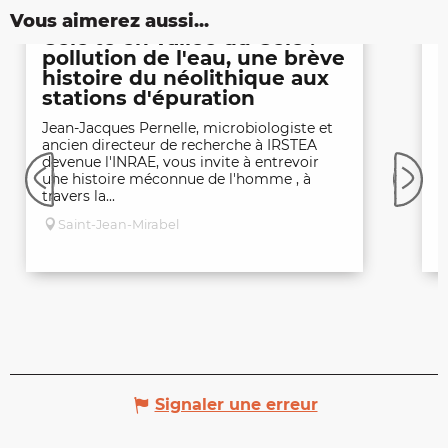
Vous aimerez aussi...
Célé'té en vallée du Célé :
C
pollution de l'eau, une brève
histoire du néolithique aux
L
stations d'épuration
l
6
Jean-Jacques Pernelle, microbiologiste et
c
ancien directeur de recherche à IRSTEA
et
devenue l'INRAE, vous invite à entrevoir
une histoire méconnue de l'homme , à
travers la...
Saint-Jean-Mirabel
Signaler une erreur