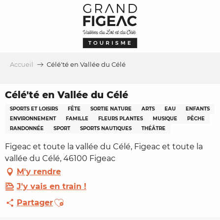
Aller
au
contenu
principal
Accueil
Célé'té en Vallée du Célé
Célé'té en Vallée du Célé
SPORTS ET LOISIRS
FÊTE
SORTIE NATURE
ARTS
EAU
ENFANTS
ENVIRONNEMENT
FAMILLE
FLEURS PLANTES
MUSIQUE
PÊCHE
RANDONNÉE
SPORT
SPORTS NAUTIQUES
THÉÂTRE
Figeac et toute la vallée du Célé, Figeac et toute la
vallée du Célé, 46100 Figeac
M'y rendre
J'y vais en train !
Ajouter aux favoris
Partager