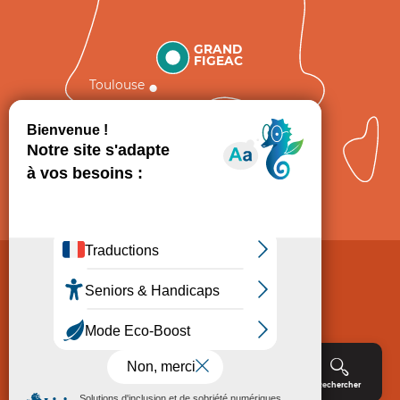
GRAND
FIGEAC
Toulouse
Comment venir ?
Mentions légales
Politique de Protection des données
Consentement
CGV
Accessibilité : non conforme
Menu
Agenda
Rechercher
Billetterie
Réservation