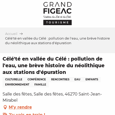
Aller
au
contenu
principal
Accueil
Célé'té en vallée du Célé : pollution de l'eau, une brève histoire
du néolithique aux stations d'épuration
Célé'té en vallée du Célé : pollution de
l'eau, une brève histoire du néolithique
aux stations d'épuration
CULTURELLE
CONFÉRENCE
RENCONTRES
EAU
ENFANTS
ENVIRONNEMENT
FAMILLE
Salle des fêtes, Salle des fêtes, 46270 Saint-Jean-
Mirabel
M'y rendre
J'y vais en train !