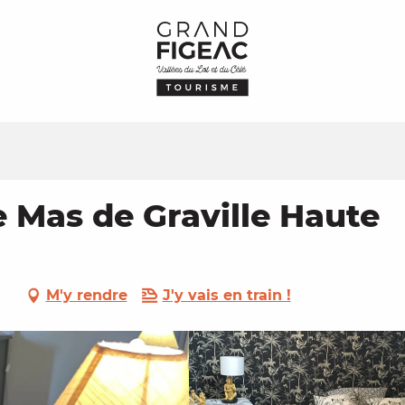
 Mas de Graville Haute
M'y rendre
J'y vais en train !