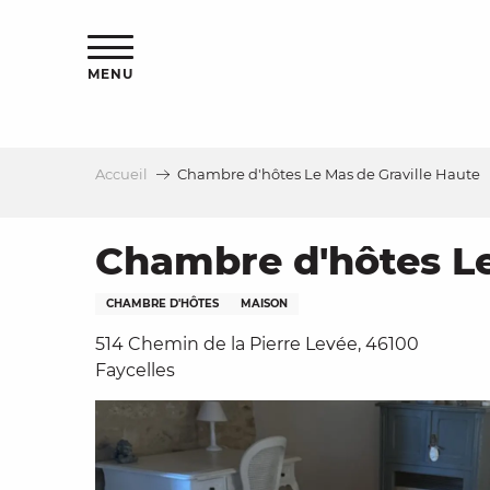
Aller
s
au
contenu
MENU
principal
Accueil
Chambre d'hôtes Le Mas de Graville Haute
le
Chambre d'hôtes Le
CHAMBRE D'HÔTES
MAISON
514 Chemin de la Pierre Levée, 46100
Faycelles