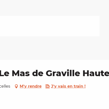
Le Mas de Graville Haut
celles
M'y rendre
J'y vais en train !