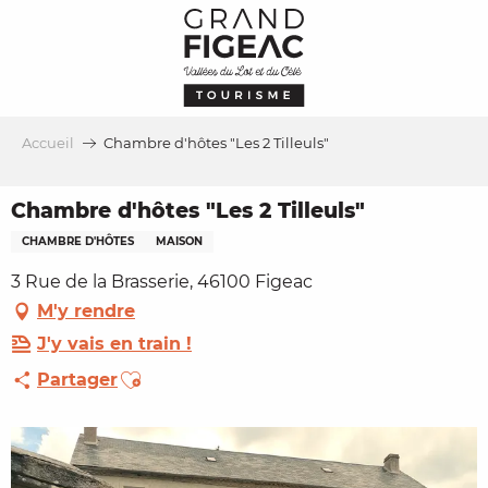
Aller
au
contenu
principal
Accueil
Chambre d'hôtes "Les 2 Tilleuls"
Chambre d'hôtes "Les 2 Tilleuls"
CHAMBRE D'HÔTES
MAISON
3 Rue de la Brasserie, 46100 Figeac
M'y rendre
J'y vais en train !
Ajouter aux favoris
Partager