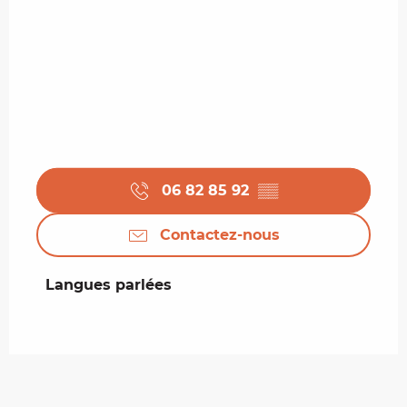
06 82 85 92
▒▒
Contactez-nous
Langues parlées
Langues parlées