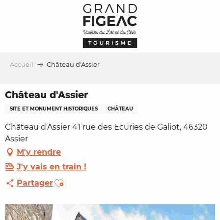
Aller
au
contenu
principal
Accueil
Château d'Assier
Château d'Assier
SITE ET MONUMENT HISTORIQUES
CHÂTEAU
Château d'Assier 41 rue des Ecuries de Galiot, 46320
Assier
M'y rendre
J'y vais en train !
Ajouter aux favoris
Partager