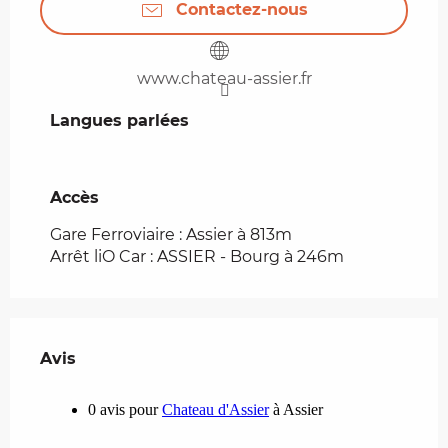
Contactez-nous
www.chateau-assier.fr
Langues parlées
Langues parlées
Accès
Accès
Gare Ferroviaire : Assier à 813m
Arrêt liO Car : ASSIER - Bourg à 246m
Avis
Avis