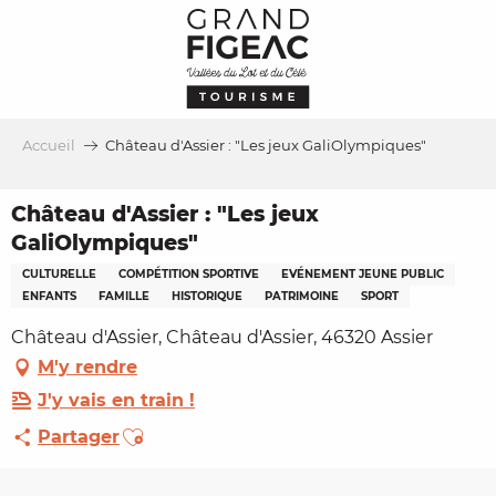
Aller
au
contenu
principal
Accueil
Château d'Assier : "Les jeux GaliOlympiques"
Château d'Assier : "Les jeux
GaliOlympiques"
CULTURELLE
COMPÉTITION SPORTIVE
EVÉNEMENT JEUNE PUBLIC
ENFANTS
FAMILLE
HISTORIQUE
PATRIMOINE
SPORT
Château d'Assier, Château d'Assier, 46320 Assier
M'y rendre
J'y vais en train !
Ajouter aux favoris
Partager