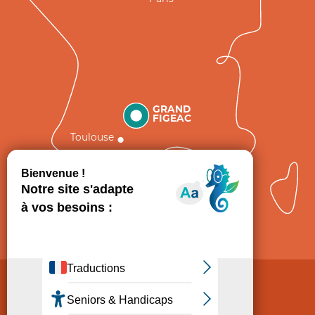
GRAND
FIGEAC
Toulouse
Comment venir ?
Mentions légales
Politique de Protection des données
Consentement