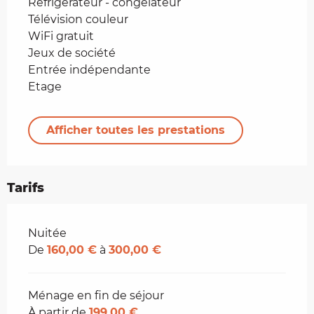
Réfrigérateur - congélateur
Télévision couleur
WiFi gratuit
Jeux de société
Entrée indépendante
Etage
Afficher toutes les prestations
Tarifs
Tarifs 2026
Nuitée
De
160,00 €
à
300,00 €
Ménage en fin de séjour
À partir de
199,00 €