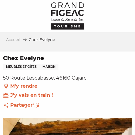
Aller
au
contenu
principal
Accueil
Chez Evelyne
Chez Evelyne
MEUBLÉS ET GÎTES
MAISON
50 Route Lescabasse, 46160 Cajarc
M'y rendre
J'y vais en train !
Ajouter aux favoris
Partager