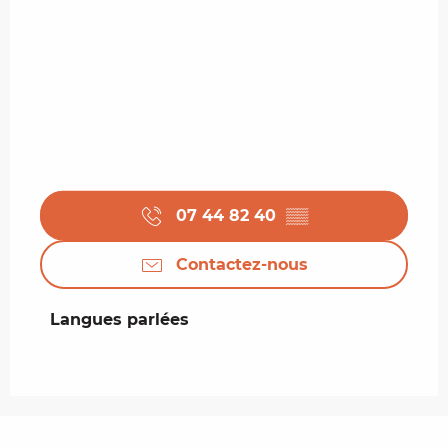
07 44 82 40
▒▒
Contactez-nous
Langues parlées
Langues parlées