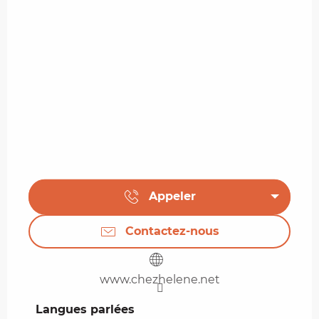
Appeler
Contactez-nous
www.chezhelene.net
Langues parlées
Langues parlées