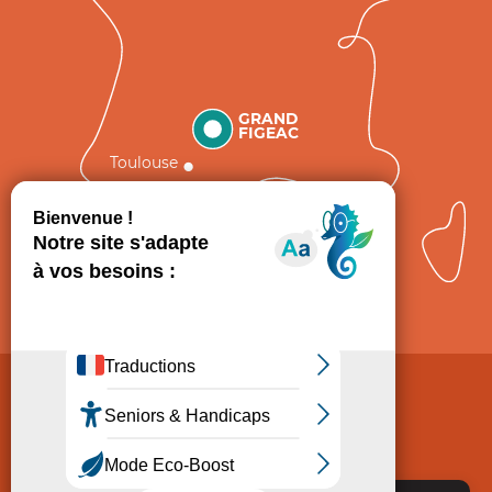
GRAND
FIGEAC
Toulouse
Comment venir ?
Mentions légales
Politique de Protection des données
Consentement
CGV
Accessibilité : non conforme