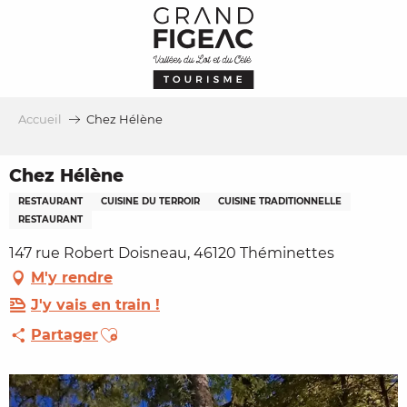
Aller
au
contenu
principal
Accueil
Chez Hélène
Chez Hélène
RESTAURANT
CUISINE DU TERROIR
CUISINE TRADITIONNELLE
RESTAURANT
147 rue Robert Doisneau, 46120 Théminettes
M'y rendre
J'y vais en train !
Ajouter aux favoris
Partager