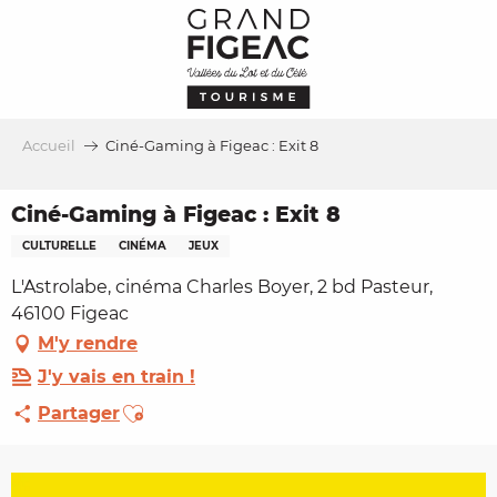
Aller
au
contenu
principal
Accueil
Ciné-Gaming à Figeac : Exit 8
Ciné-Gaming à Figeac : Exit 8
CULTURELLE
CINÉMA
JEUX
L'Astrolabe, cinéma Charles Boyer, 2 bd Pasteur,
46100 Figeac
M'y rendre
J'y vais en train !
Ajouter aux favoris
Partager