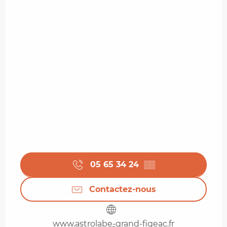
05 65 34 24
▒▒
Contactez-nous
www.astrolabe-grand-figeac.fr