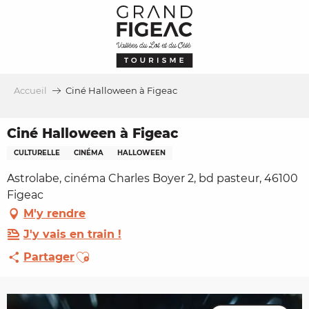
Aller
au
contenu
principal
Accueil
Ciné Halloween à Figeac
Ciné Halloween à Figeac
CULTURELLE
CINÉMA
HALLOWEEN
Astrolabe, cinéma Charles Boyer 2, bd pasteur, 46100
Figeac
M'y rendre
J'y vais en train !
Ajouter aux favoris
Partager