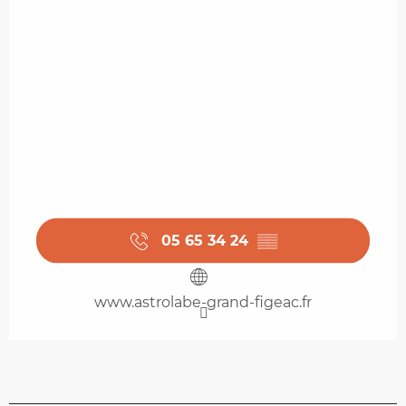
05 65 34 24
▒▒
www.astrolabe-grand-figeac.fr