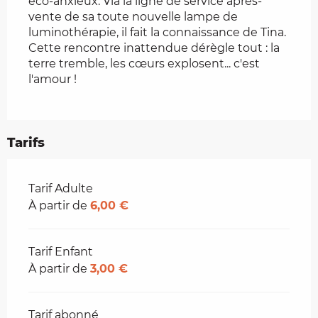
éco-anxieux. Via la ligne de service après-
vente de sa toute nouvelle lampe de 
luminothérapie, il fait la connaissance de Tina. 
Cette rencontre inattendue dérègle tout : la 
terre tremble, les cœurs explosent... c'est 
l'amour !
Tarifs
Tarifs 2026
Tarif Adulte
À partir de
6,00 €
Tarif Enfant
À partir de
3,00 €
Tarif abonné