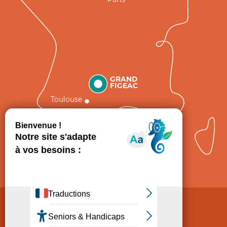
GRAND
FIGEAC
Toulouse
Comment venir ?
Mentions légales
Politique de Protection des données
Consentement