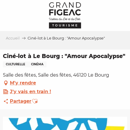
Aller
au
contenu
principal
Accueil
Ciné-lot à Le Bourg : "Amour Apocalypse"
Ciné-lot à Le Bourg : "Amour Apocalypse"
CULTURELLE
CINÉMA
Salle des fêtes, Salle des fêtes, 46120 Le Bourg
M'y rendre
J'y vais en train !
Ajouter aux favoris
Partager