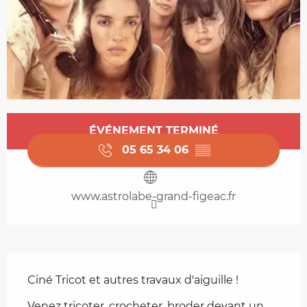
Ouverture et coordonnées
ÉVÉNEMENT TERMINÉ
05 65 34 06
▒▒
www.astrolabe-grand-figeac.fr
Description
Ciné Tricot et autres travaux d'aiguille !
Venez tricoter, crocheter, broder devant un 