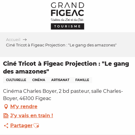
Aller
au
contenu
principal
Accueil
Ciné Tricot à Figeac Projection : "Le gang des amazones"
Ciné Tricot à Figeac Projection : "Le gang
des amazones"
CULTURELLE
CINÉMA
ARTISANAT
FAMILLE
Cinéma Charles Boyer, 2 bd pasteur, salle Charles-
Boyer, 46100 Figeac
M'y rendre
J'y vais en train !
Ajouter aux favoris
Partager