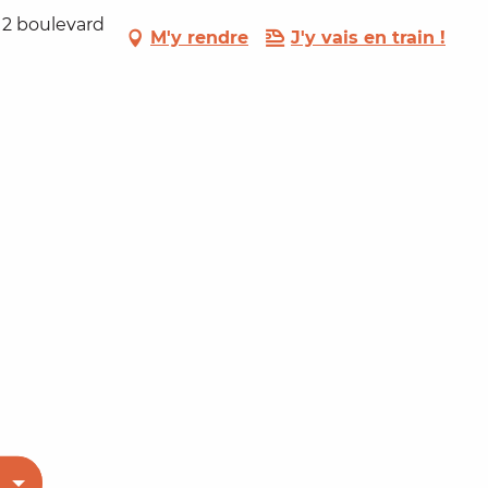
, 2 boulevard
M'y rendre
J'y vais en train !