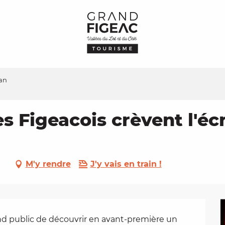
ran
es Figeacois crèvent l'éc
M'y rendre
J'y vais en train !
nd public de découvrir en avant-première un 