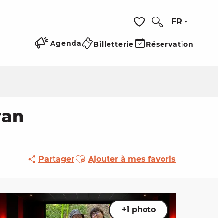
FR
Recherche
Voir les favoris
Agenda
Billetterie
Réservation
ran
Ajouter aux favoris
Partager
Ajouter à mes favoris
+1 photo