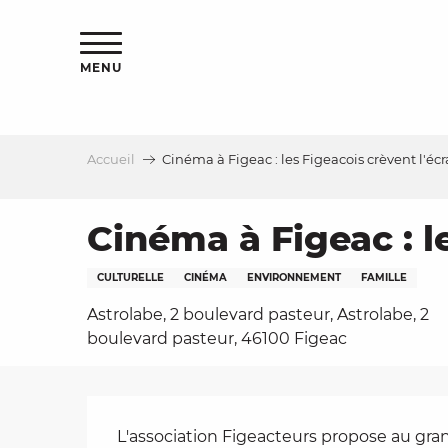
Aller
s
au
contenu
MENU
principal
Accueil
Cinéma à Figeac : les Figeacois crèvent l'éc
le
Cinéma à Figeac : l
CULTURELLE
CINÉMA
ENVIRONNEMENT
FAMILLE
Astrolabe, 2 boulevard pasteur, Astrolabe, 2
boulevard pasteur, 46100 Figeac
Description
L'association Figeacteurs propose au gra