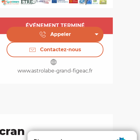
Ouverture et coordo
ÉVÉNEMENT TERMINÉ
Appeler
Contactez-nous
www.astrolabe-grand-figeac.fr
écran