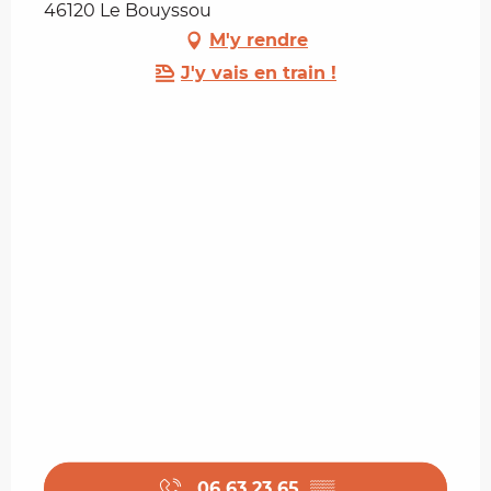
46120 Le Bouyssou
M'y rendre
J'y vais en train !
06 63 23 65
▒▒