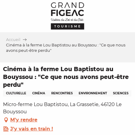
Aller
au
contenu
principal
Accueil
Cinéma à la ferme Lou Baptistou au Bouyssou : "Ce que nous
avons peut-être perdu"
Cinéma à la ferme Lou Baptistou au
Bouyssou : "Ce que nous avons peut-être
perdu"
CULTURELLE
CINÉMA
RENCONTRES
ENVIRONNEMENT
SCIENCES
Micro-ferme Lou Baptistou, La Grassetie, 46120 Le
Bouyssou
M'y rendre
J'y vais en train !