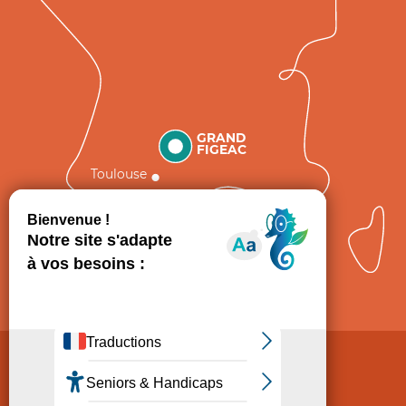
GRAND
FIGEAC
Toulouse
Comment venir ?
Mentions légales
Politique de Protection des données
Consentement