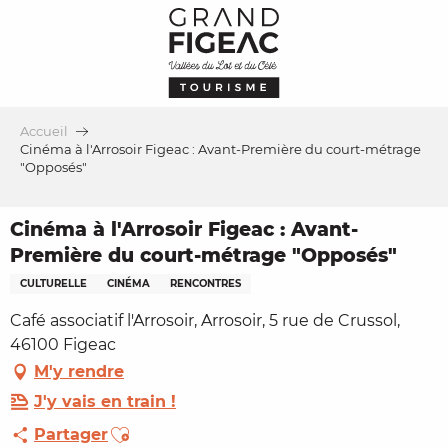
Aller
au
contenu
principal
Accueil
Cinéma à l'Arrosoir Figeac : Avant-Première du court-métrage
"Opposés"
Cinéma à l'Arrosoir Figeac : Avant-
Première du court-métrage "Opposés"
CULTURELLE
CINÉMA
RENCONTRES
Café associatif l'Arrosoir, Arrosoir, 5 rue de Crussol,
46100 Figeac
M'y rendre
J'y vais en train !
Ajouter aux favoris
Partager