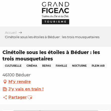
Aller
au
contenu
principal
Accueil
Cinétoile sous les étoiles à Béduer : les trois mousquetaires
Cinétoile sous les étoiles à Béduer : les
trois mousquetaires
CULTURELLE
CINÉMA
REPAS
FAMILLE
NOCTURNE
PLEIN AIR
46100 Béduer
M'y rendre
J'y vais en train !
Ajouter aux favoris
Partager