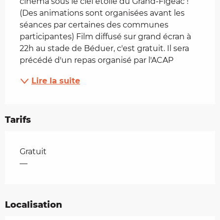
cinéma sous le ciel étoilé du Grand-Figeac ! 
(Des animations sont organisées avant les 
séances par certaines des communes 
participantes) Film diffusé sur grand écran à 
22h au stade de Béduer, c'est gratuit. Il sera 
précédé d'un repas organisé par l'ACAP
Lire la suite
Tarifs
Tarifs 2026
Gratuit
—
Localisation