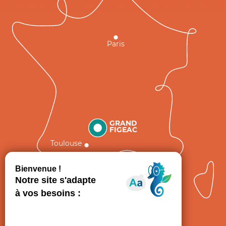
Paris
GRAND
FIGEAC
Toulouse
Comment venir ?