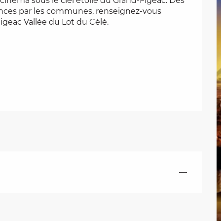
n cinéma sous le ciel étoilé du Grand-Figeac. Des 
ances par les communes, renseignez-vous 
igeac Vallée du Lot du Célé.
—