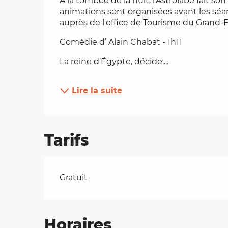
À la tombée de la nuit, l'Astrolabe fait so
animations sont organisées avant les sé
es
auprès de l'office de Tourisme du Grand-F
Comédie d’ Alain Chabat - 1h11
t
La reine d’Égypte, décide,...
Lire la suite
Tarifs
Tarifs 2026
Gratuit
Horaires