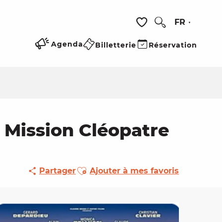
FR
Recherche
Voir les favoris
Agenda
Billetterie
Réservation
x, Mission Cléopatre
Ajouter aux favoris
Partager
Ajouter à mes favoris