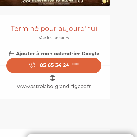
Ouverture et coordo
Terminé pour aujourd'hui
Voir les horaires
Ajouter à mon calendrier Google
05 65 34 24
▒▒
www.astrolabe-grand-figeac.fr