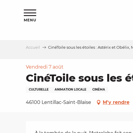
Aller
s
au
contenu
MENU
principal
Accueil
CinéToile sous les étoiles : Astérix et Obélix,
le
Vendredi 7 août
CinéToile sous les é
CULTURELLE
ANIMATION LOCALE
CINÉMA
46100 Lentillac-Saint-Blaise
M'y rendre
Description