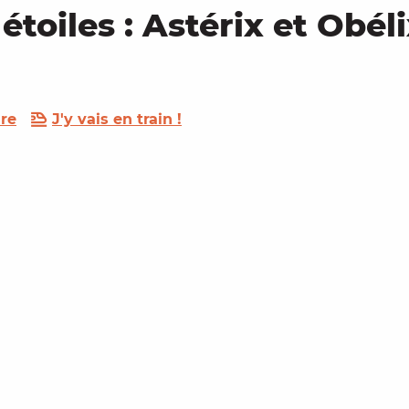
étoiles : Astérix et Obél
re
J'y vais en train !