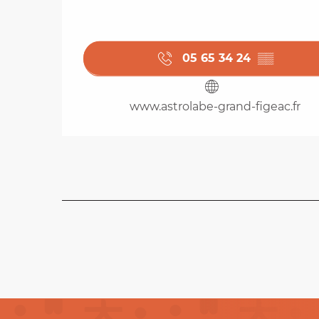
05 65 34 24
▒▒
www.astrolabe-grand-figeac.fr