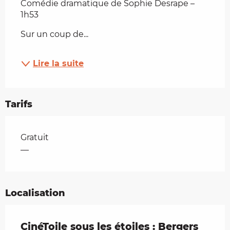
Comédie dramatique de Sophie Desrape – 
1h53
Sur un coup de...
Lire la suite
Tarifs
Tarifs 2026
Gratuit
—
Localisation
CinéToile sous les étoiles : Bergers