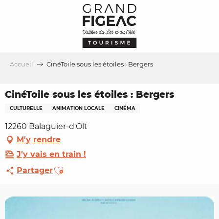
Aller
au
contenu
principal
Accueil
CinéToile sous les étoiles : Bergers
CinéToile sous les étoiles : Bergers
CULTURELLE
ANIMATION LOCALE
CINÉMA
12260 Balaguier-d'Olt
M'y rendre
J'y vais en train !
Ajouter aux favoris
Partager