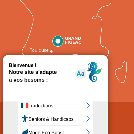
GRAND
FIGEAC
Toulouse
Comment venir ?
Mentions légales
Politique de Protection des données
Consentement
CGV