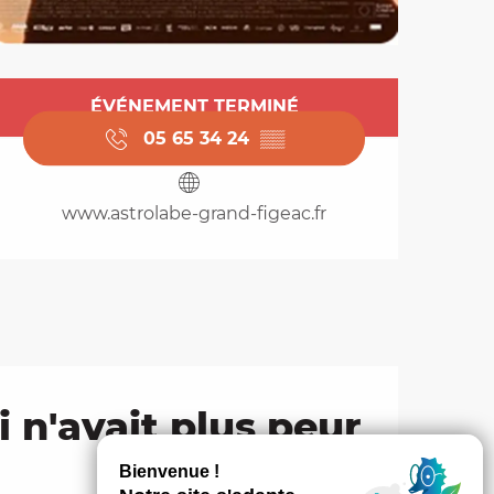
Ouverture et coordo
ÉVÉNEMENT TERMINÉ
05 65 34 24
▒▒
www.astrolabe-grand-figeac.fr
i n'avait plus peur