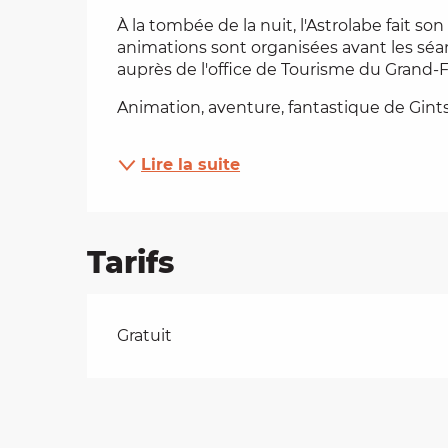
Description
À la tombée de la nuit, l'Astrolabe fait so
es
animations sont organisées avant les sé
auprès de l'office de Tourisme du Grand-F
t
Animation, aventure, fantastique de Gints 
Lire la suite
Tarifs
Tarifs 2026
Gratuit