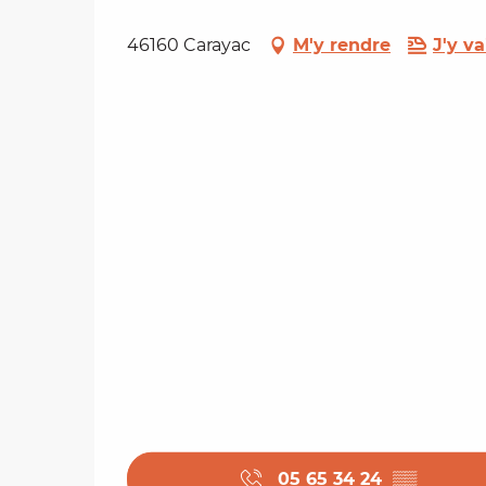
46160 Carayac
M'y rendre
J'y va
05 65 34 24
▒▒