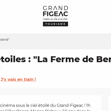
trand"
étoiles : "La Ferme de Be
J'y vais en train !
 cinéma sous le ciel étoilé du Grand-Figeac ! 1h 