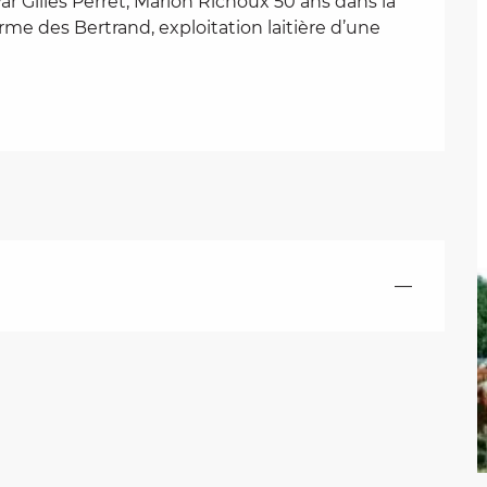
r Gilles Perret, Marion Richoux 50 ans dans la 
rme des Bertrand, exploitation laitière d’une 
—