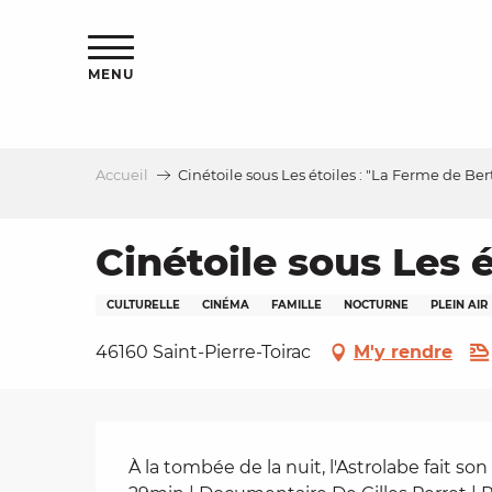
Aller
s
au
contenu
MENU
principal
Accueil
Cinétoile sous Les étoiles : "La Ferme de Ber
le
Cinétoile sous Les 
CULTURELLE
CINÉMA
FAMILLE
NOCTURNE
PLEIN AIR
46160 Saint-Pierre-Toirac
M'y rendre
Description
À la tombée de la nuit, l'Astrolabe fait son