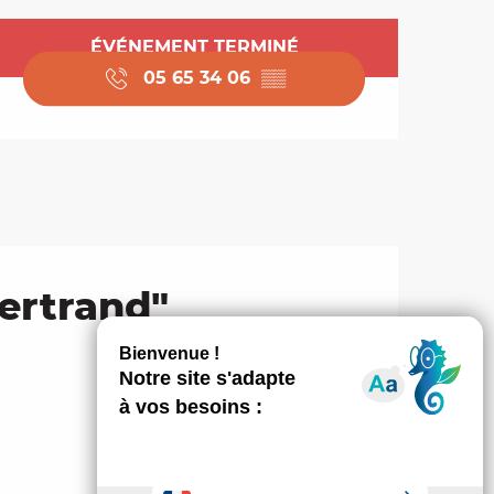
Ouverture et coordo
ÉVÉNEMENT TERMINÉ
05 65 34 06
▒▒
Bertrand"