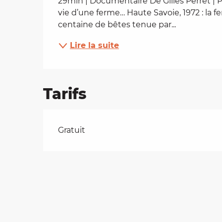
29min | Documentaire De Gilles Perret | Pa
vie d’une ferme… Haute Savoie, 1972 : la fe
es
centaine de bêtes tenue par...
Lire la suite
t
Tarifs
Tarifs 2026
Gratuit