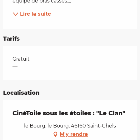
équipe de bras cassés....
Lire la suite
Tarifs
Tarifs 2026
Gratuit
—
Localisation
CinéToile sous les étoiles : "Le Clan"
le Bourg, le Bourg, 46160 Saint-Chels
M'y rendre