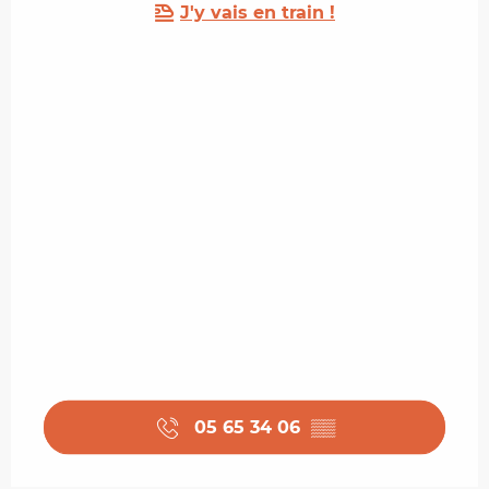
J'y vais en train !
05 65 34 06
▒▒