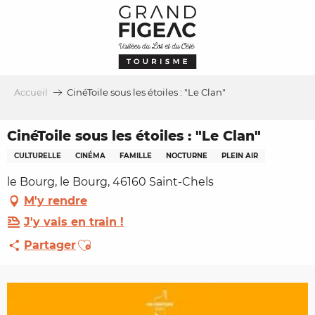
Aller
au
contenu
principal
Accueil
CinéToile sous les étoiles : "Le Clan"
CinéToile sous les étoiles : "Le Clan"
CULTURELLE
CINÉMA
FAMILLE
NOCTURNE
PLEIN AIR
le Bourg, le Bourg, 46160 Saint-Chels
M'y rendre
J'y vais en train !
Ajouter aux favoris
Partager