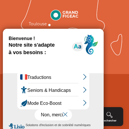
GRAND
FIGEAC
Toulouse
Comment venir ?
Mentions légales
Politique de Protection des données
Consentement
CGV
Accessibilité : non conforme
Menu
Agenda
Rechercher
Billetterie
Réservation