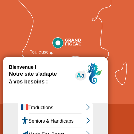
GRAND
FIGEAC
Toulouse
Comment venir ?
Mentions légales
Politique de Protection des données
Consentement
CGV