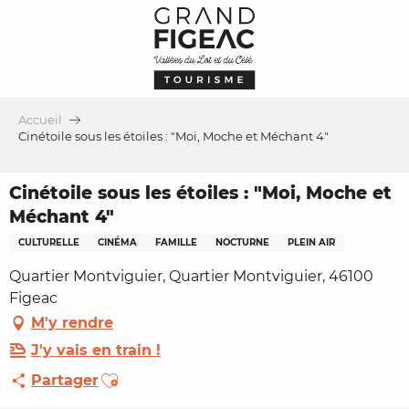
Aller
au
contenu
principal
Accueil
Cinétoile sous les étoiles : "Moi, Moche et Méchant 4"
Cinétoile sous les étoiles : "Moi, Moche et
Méchant 4"
CULTURELLE
CINÉMA
FAMILLE
NOCTURNE
PLEIN AIR
Quartier Montviguier, Quartier Montviguier, 46100
Figeac
M'y rendre
J'y vais en train !
Ajouter aux favoris
Partager