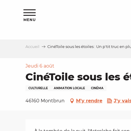
Aller
s
au
contenu
MENU
principal
Accueil
CinéToile sous les étoiles : Un p'tit truc en pl
le
Jeudi 6 août
CinéToile sous les ét
CULTURELLE
ANIMATION LOCALE
CINÉMA
46160 Montbrun
M'y rendre
J'y vai
Description