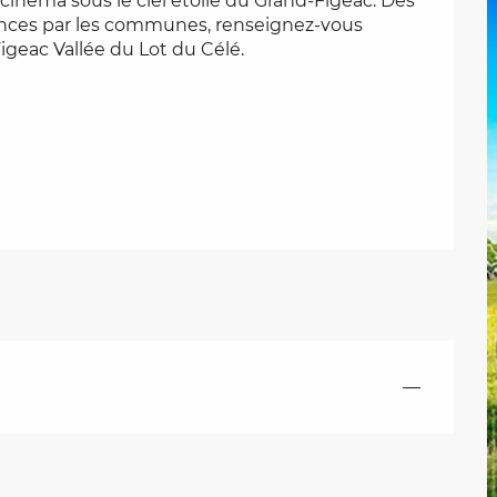
n cinéma sous le ciel étoilé du Grand-Figeac. Des 
ances par les communes, renseignez-vous 
igeac Vallée du Lot du Célé.
—