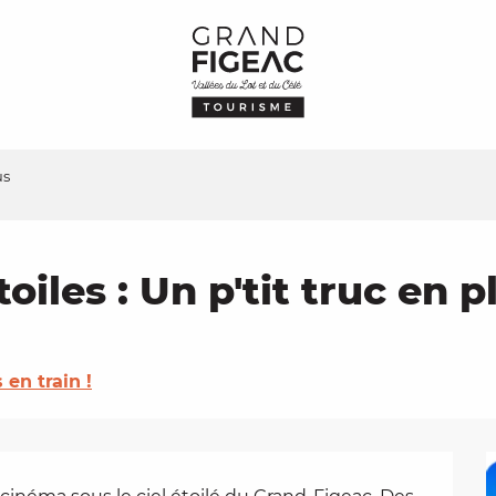
us
oiles : Un p'tit truc en p
s en train !