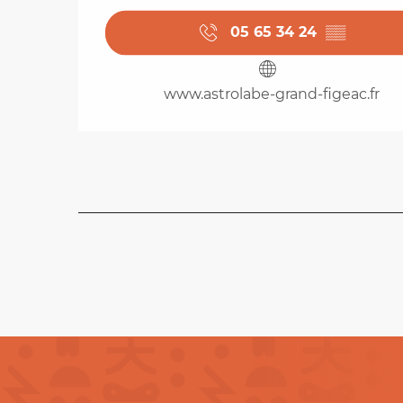
05 65 34 24
▒▒
www.astrolabe-grand-figeac.fr