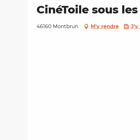
CinéToile sous les 
46160 Montbrun
M'y rendre
J'y