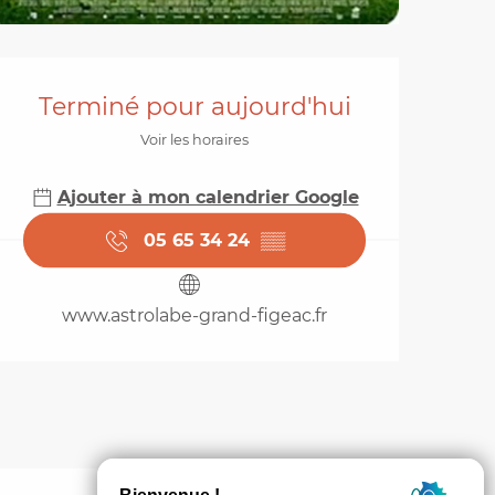
Ouverture et coordo
Terminé pour aujourd'hui
Voir les horaires
Ajouter à mon calendrier Google
05 65 34 24
▒▒
www.astrolabe-grand-figeac.fr