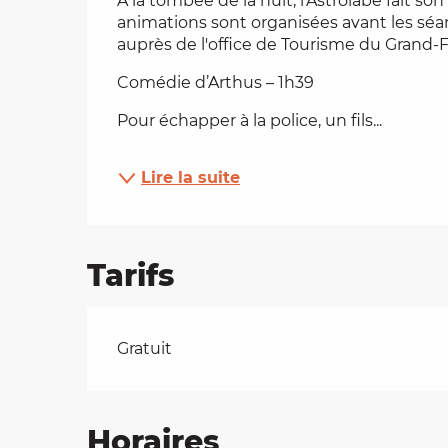
À la tombée de la nuit, l'Astrolabe fait so
animations sont organisées avant les sé
es
auprès de l'office de Tourisme du Grand-F
Comédie d’Arthus – 1h39
t
Pour échapper à la police, un fils...
Lire la suite
Tarifs
Tarifs 2026
Gratuit
Horaires