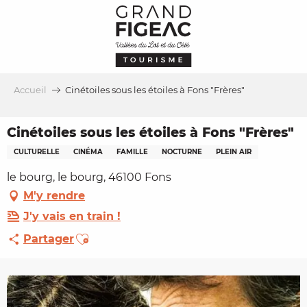
Aller
au
contenu
principal
Accueil
Cinétoiles sous les étoiles à Fons "Frères"
Cinétoiles sous les étoiles à Fons "Frères"
CULTURELLE
CINÉMA
FAMILLE
NOCTURNE
PLEIN AIR
le bourg, le bourg, 46100 Fons
M'y rendre
J'y vais en train !
Ajouter aux favoris
Partager