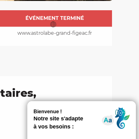
Ouverture et coordo
ÉVÉNEMENT TERMINÉ
www.astrolabe-grand-figeac.fr
taires,