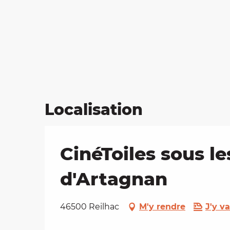
Localisation
CinéToiles sous le
d'Artagnan
46500 Reilhac
M'y rendre
J'y va