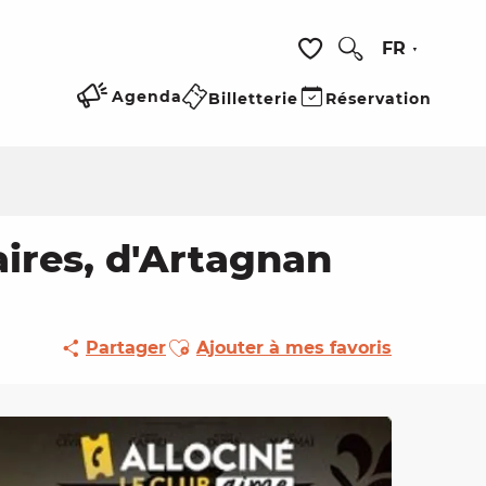
FR
Recherche
Voir les favoris
Agenda
Billetterie
Réservation
aires, d'Artagnan
Ajouter aux favoris
Partager
Ajouter à mes favoris