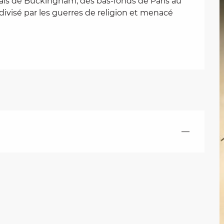
ais de Buckingham, des bas-fonds de Paris au 
visé par les guerres de religion et menacé 
—