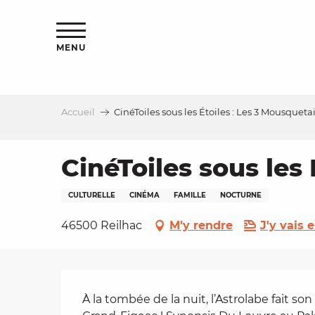
Aller
s
au
contenu
MENU
principal
Accueil
CinéToiles sous les Étoiles : Les 3 Mousqueta
le
CinéToiles sous les
CULTURELLE
CINÉMA
FAMILLE
NOCTURNE
46500 Reilhac
M'y rendre
J'y vais e
Description
À la tombée de la nuit, l’Astrolabe fait so