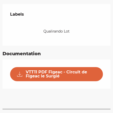
Offres de prestations
Labels
Labels
Qualirando Lot
Documentation
VTT11 PDF Figeac - Circuit de
Figeac le Surgié