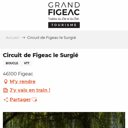
Aller
au
contenu
principal
Accueil
Circuit de Figeac le Surgié
Circuit de Figeac le Surgié
BOUCLE
VTT
46100 Figeac
M'y rendre
J'y vais en train !
Ajouter aux favoris
Partager