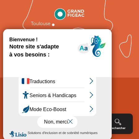
GRAND
FIGEAC
Toulouse
Comment venir ?
Mentions légales
Politique de Protection des données
Consentement
CGV
Accessibilité : non conforme
Menu
Agenda
Rechercher
Billetterie
Réservation