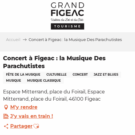
Aller
au
contenu
principal
Accueil
Concert à Figeac : la Musique Des Parachutistes
Concert à Figeac : la Musique Des
Parachutistes
FÊTE DE LA MUSIQUE
CULTURELLE
CONCERT
JAZZ ET BLUES
MUSIQUE
MUSIQUE CLASSIQUE
Espace Mitterrand, place du Foirail, Espace
Mitterrand, place du Foirail, 46100 Figeac
M'y rendre
J'y vais en train !
Ajouter aux favoris
Partager