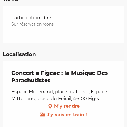
Tarifs 2026
Participation libre
Sur réservation /dons
—
Localisation
Concert à Figeac : la Musique Des
Parachutistes
Espace Mitterrand, place du Foirail, Espace
Mitterrand, place du Foirail, 46100 Figeac
M'y rendre
J'y vais en train !