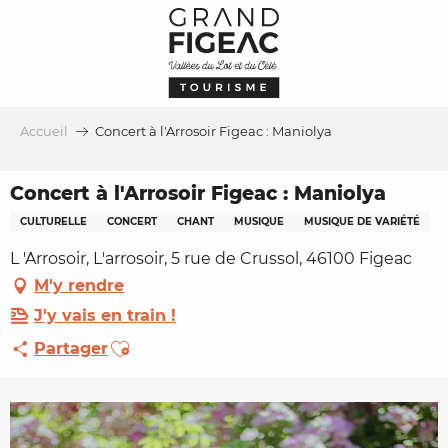
Aller
au
contenu
principal
Accueil
Concert à l'Arrosoir Figeac : Maniolya
Concert à l'Arrosoir Figeac : Maniolya
CULTURELLE
CONCERT
CHANT
MUSIQUE
MUSIQUE DE VARIÉTÉ
L 'Arrosoir, L'arrosoir, 5 rue de Crussol, 46100 Figeac
M'y rendre
J'y vais en train !
Ajouter aux favoris
Partager