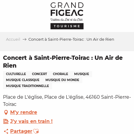
Aller
au
contenu
principal
Accueil
Concert à Saint-Pierre-Toirac : Un Air de Rien
Concert à Saint-Pierre-Toirac : Un Air de
Rien
CULTURELLE
CONCERT
CHORALE
MUSIQUE
MUSIQUE CLASSIQUE
MUSIQUE DU MONDE
MUSIQUE TRADITIONNELLE
Place de L'église, Place de L'église, 46160 Saint-Pierre-
Toirac
M'y rendre
J'y vais en train !
Ajouter aux favoris
Partager