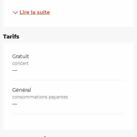
Lire la suite
Tarifs
Tarifs 2026
Gratuit
concert
—
Général
consommations payantes
—