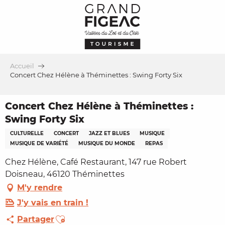
Aller
au
contenu
principal
Accueil
Concert Chez Hélène à Théminettes : Swing Forty Six
Concert Chez Hélène à Théminettes :
Swing Forty Six
CULTURELLE
CONCERT
JAZZ ET BLUES
MUSIQUE
MUSIQUE DE VARIÉTÉ
MUSIQUE DU MONDE
REPAS
Chez Hélène, Café Restaurant, 147 rue Robert
Doisneau, 46120 Théminettes
M'y rendre
J'y vais en train !
Ajouter aux favoris
Partager