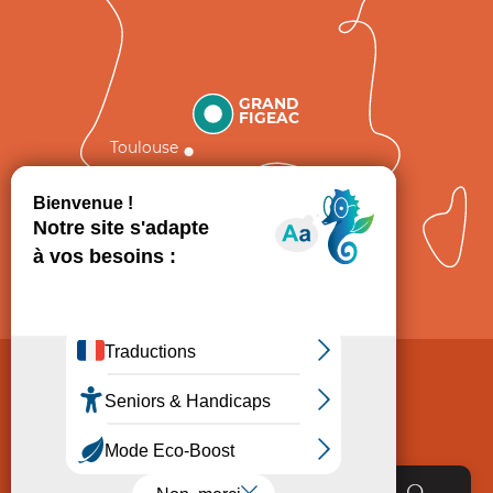
GRAND
FIGEAC
Toulouse
Comment venir ?
Mentions légales
Politique de Protection des données
Consentement
CGV
Accessibilité : non conforme