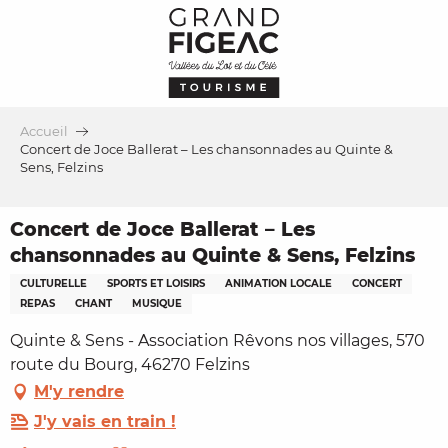
Aller
au
contenu
principal
Accueil
Concert de Joce Ballerat – Les chansonnades au Quinte &
Sens, Felzins
Concert de Joce Ballerat – Les
chansonnades au Quinte & Sens, Felzins
CULTURELLE
SPORTS ET LOISIRS
ANIMATION LOCALE
CONCERT
REPAS
CHANT
MUSIQUE
Quinte & Sens - Association Rêvons nos villages, 570
route du Bourg, 46270 Felzins
M'y rendre
J'y vais en train !
Ajouter aux favoris