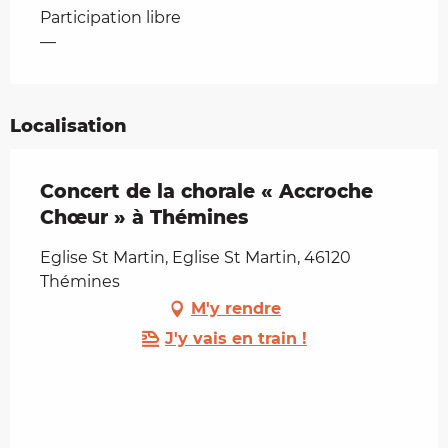
Tarifs 2026
Participation libre
—
Localisation
Concert de la chorale « Accroche
Chœur » à Thémines
Eglise St Martin, Eglise St Martin, 46120
Thémines
M'y rendre
J'y vais en train !