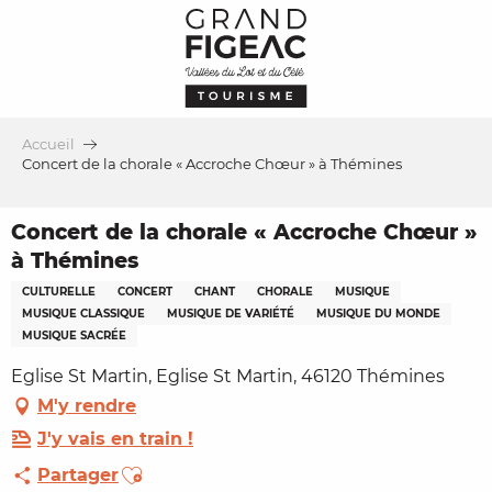
Aller
au
contenu
principal
Accueil
Concert de la chorale « Accroche Chœur » à Thémines
Concert de la chorale « Accroche Chœur »
à Thémines
CULTURELLE
CONCERT
CHANT
CHORALE
MUSIQUE
MUSIQUE CLASSIQUE
MUSIQUE DE VARIÉTÉ
MUSIQUE DU MONDE
MUSIQUE SACRÉE
Eglise St Martin, Eglise St Martin, 46120 Thémines
M'y rendre
J'y vais en train !
Ajouter aux favoris
Partager