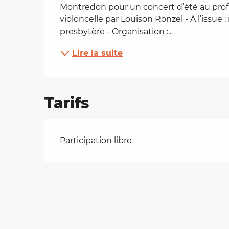
Montredon pour un concert d’été au profit d
es
violoncelle par Louison Ronzel - À l’issue 
presbytère - Organisation :...
t
Lire la suite
Tarifs
Tarifs 2026
Participation libre