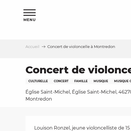
Aller
s
au
contenu
MENU
principal
Accueil
Concert de violoncelle à Montredon
le
Concert de violonc
CULTURELLE
CONCERT
FAMILLE
MUSIQUE
MUSIQUE 
Église Saint-Michel, Église Saint-Michel, 4627
Montredon
Description
Louison Ronzel, jeune violoncelliste de 15 