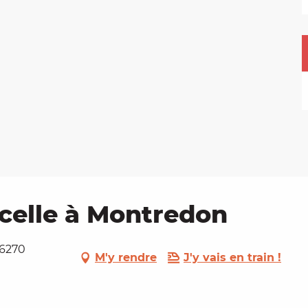
celle à Montredon
46270
M'y rendre
J'y vais en train !