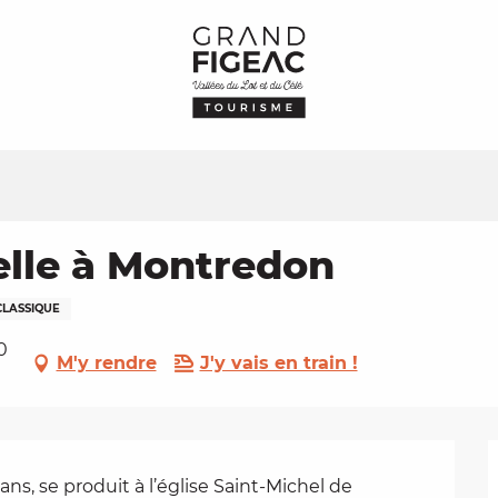
elle à Montredon
CLASSIQUE
0
M'y rendre
J'y vais en train !
ans, se produit à l’église Saint-Michel de 